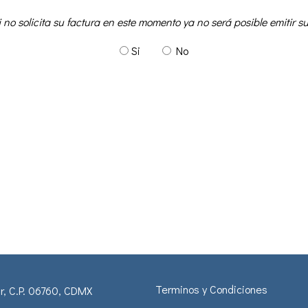
no solicita su factura en este momento ya no será posible emitir su
Si
No
Terminos y Condiciones
, C.P. 06760, CDMX