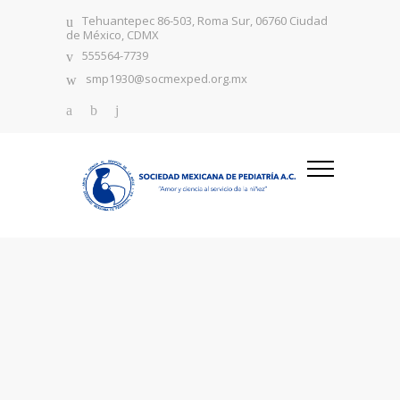
Tehuantepec 86-503, Roma Sur, 06760 Ciudad
de México, CDMX
555564-7739
smp1930@socmexped.org.mx