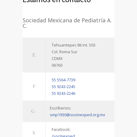
Sociedad Mexicana de Pediatría A.
C.
Tehuantepec 86 int. 503
Col. Roma Sur
CDMX
06760
55 5564-7739
55 9243-2245
55 9243-2246
Escríbenos:
smp1930@socmexped.org.mx
Facebook:
/socmexped