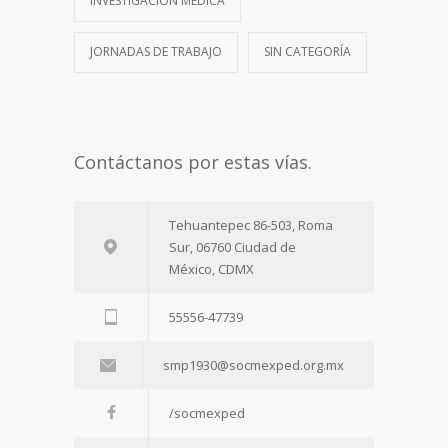
INVESTIGACIÓN MÉDICA
JORNADAS DE TRABAJO
SIN CATEGORÍA
Contáctanos por estas vías.
Tehuantepec 86-503, Roma
Sur, 06760 Ciudad de
México, CDMX
55556-47739
smp1930@socmexped.org.mx
/socmexped