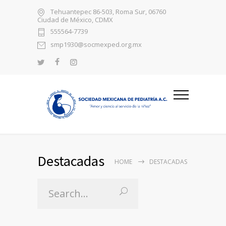
Tehuantepec 86-503, Roma Sur, 06760
Ciudad de México, CDMX
555564-7739
smp1930@socmexped.org.mx
Destacadas
HOME
DESTACADAS