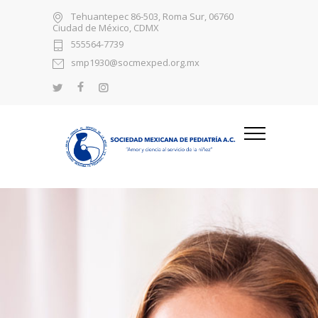
Tehuantepec 86-503, Roma Sur, 06760
Ciudad de México, CDMX
555564-7739
smp1930@socmexped.org.mx